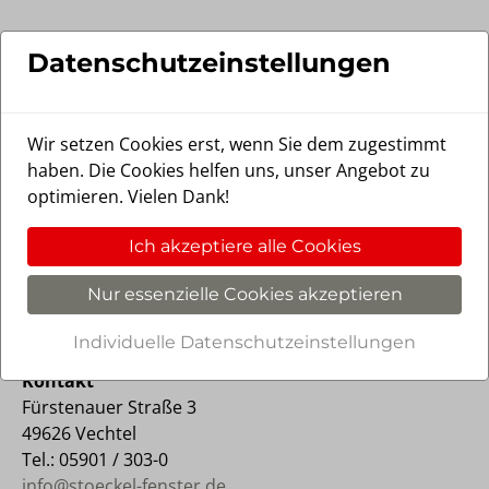
Skip to main content
Stöckel Fensterbau GmbH in Vechtel
Datenschutzeinstellungen
Wir setzen Cookies erst, wenn Sie dem zugestimmt
haben. Die Cookies helfen uns, unser Angebot zu
optimieren. Vielen Dank!
Ich akzeptiere alle Cookies
Impressum
Nur essenzielle Cookies akzeptieren
Stöckel GmbH
Geschäftsführer: Patrick, Reiner und Uwe Stöckel
Individuelle Datenschutzeinstellungen
Kontakt
Fürstenauer Straße 3
49626 Vechtel
Tel.: 05901 / 303-0
info@stoeckel-fenster.de