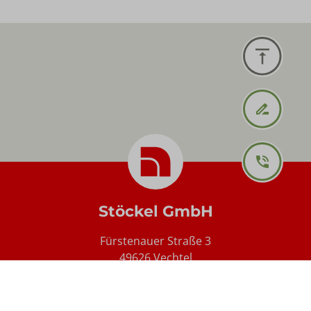
Stöckel GmbH
Fürstenauer Straße 3
49626 Vechtel
Telefon: +49 (0) 5901 303 0
info@stoeckel-fenster.de